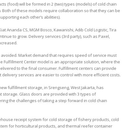
ts (food) will be formed in 2 (two) types (models) of cold chain
C). Both of these models require collaboration so that they can be
pporting each other’s abilities).
s Kiat Ananda CS, MGM Bosco, Kawanishi, Adib Cold Logistic, Tira
ntinue to grow. Delivery services (3rd party), such as Paxel,
increased.
be avoided. Market demand that requires speed of service must
e Fulfillment Center model is an appropriate solution, where the
delivered to the final consumer. Fulfillment centers can provide
 delivery services are easier to control with more efficient costs.
new fulfillment storage, in Srengseng, West Jakarta, has
t storage. Glass doors are provided with 3 types of
ring the challenges of taking a step forward in cold chain
rehouse receipt system for cold storage of fishery products, cold
em for horticultural products, and thermal reefer container