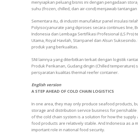
menyiapkan peluang bisnis ini dengan pengadaan storag
suhu (frozen, chilled, dan air-cond) menjawab tantangan 
Sementara itu, di industri manufaktur panel insulasi tela
Polyisocyanurate yang diproses secara continues line, 
Indonesia dan Lembaga Sertifikasi Profesional (LS Pro)
Utama, Royal Havilah, Starrpanel dan Alsun Suksesindo.
produk yang berkualitas.
SNI lainnya yang diterbitkan terkait dengan logistik ran
Produk Perikanan, Gudang dingin (Chilled temperature) si
persyaratan kualitas thermal reefer container.
English version
A STEP AHEAD OF COLD CHAIN ​​LOGISTICS
In one area, they may only produce seafood products, bu
storage and distribution service business for perishable
of the cold chain system is a solution for how the suppl
food products are relatively stable. And Indonesia as a m
important role in national food security.