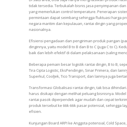
tidak tersedia. Terbukalah bisnis jasa penyimpanan da
yang memerlukan control temperature. Penerapan sistem
permintaan dapat seimbang sehingga fluktuasi harga pro
negara maritim dan kepulauan, rantai dingin yang pro
nasionalnya.
Efisiensi pengadaan dan pengiriman produk pangan (panga
dinginnya, yaitu model B to B dan B to C (juga C to C). 
baik dan lebih efektif di dalam pelaksanaan (saling m
Beberapa pemain besar logistik rantai dingin, B to B, sep
Tira Cipta Logistic, EksPendingin, Sinar Primera, dan lai
Superkul, CoolJek, Tico Transport, dan lainnya juga bert
Transformasi Globalisasi rantai dingin, tak bisa dihin
harus disikapi dengan melihat peluang bisnisnya. Model 
rantai pasok diperpendek agar mudah dan cepat terkirim
produk tersebut ke titik-titik pasar potensial, sehingga
efisien.
Kunjungan Board ARPI ke Anggota potensial, Cold Space, n