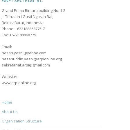
ARPI secretariat:
Grand Prima Bintara building No. 1-2
Jl. Terusan I Gusti Ngurah Rai,
Bekasi Barat, Indonesia
Phone: +622188868775-7
Fax: +622188868779
Email:
hasan.yasni@yahoo.com
hasanuddin.yasni@arpionline.org
sekretariat.arpi@gmail.com
Website:
www.arpionline.org
Home
About Us
Organization Structure