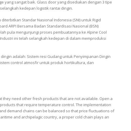
e yang sangat baik. Glass door yang disediakan dengan 3 tipe
selangkah kedepan logistik rantai dingin.
h diterbitkan Standar Nasional Indonesia (SNI) untuk Rigid
Board ARPI Bersama Badan Standardisasi Nasional (BSN)
 telah pula mengunjungi proses pembuatannya ke Alpine Cool
 Industri ini telah selangkah kedepan di dalam memproduksi
tai dingin adalah: Sistem resi Gudang untuk Penyimpanan Dingin
stem control atmosfir untuk produk hortikultura, dan
t they need other fresh products that are not available. Open a
 products that require temperature control. The implementation
y and demand chains can be balanced so that price fluctuations of
aritime and archipelagic country, a proper cold chain plays an