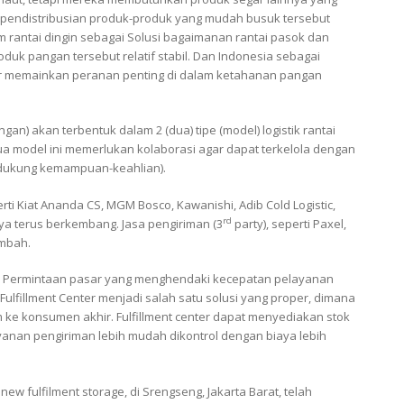
n pendistribusian produk-produk yang mudah busuk tersebut
 rantai dingin sebagai Solusi bagaimanan rantai pasok dan
duk pangan tersebut relatif stabil. Dan Indonesia sebagai
per memainkan peranan penting di dalam ketahanan pangan
n) akan terbentuk dalam 2 (dua) tipe (model) logistik rantai
Kedua model ini memerlukan kolaborasi agar dapat terkelola dengan
endukung kemampuan-keahlian).
erti Kiat Ananda CS, MGM Bosco, Kawanishi, Adib Cold Logistic,
rd
nnya terus berkembang. Jasa pengiriman (3
party), seperti Paxel,
ambah.
dari. Permintaan pasar yang menghendaki kecepatan pelayanan
Fulfillment Center menjadi salah satu solusi yang proper, dimana
 ke konsumen akhir. Fulfillment center dapat menyediakan stok
 layanan pengiriman lebih mudah dikontrol dengan biaya lebih
ew fulfilment storage, di Srengseng, Jakarta Barat, telah