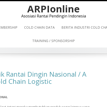
ARPIonline
Asosiasi Rantai Pendingin Indonesia
MBERSHIP
COLD CHAIN DATA
BERITA INDUSTRI COLD C
TRAINING / SPONSORSHIP
k Rantai Dingin Nasional / A
ld Chain Logistic
IONAL
l laut, tetapi mereka membutuhkan produk segar lainnya yang