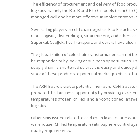
The efficiency of procurement and delivery of food produc
logistics, namely the B to B and B to C models (from C to 
managed well and be more effective in implementation (su
Several big players in cold chain logistics, B to B, such a
Cipta Logistic, EksPendingin, Sinar Primera, and others co
Superkul, CoolJek, Tico Transport, and others have also 
The globalization of cold chain transformation can not 
be responded to by looking at business opportunities. Th
supply chain is shortened so that it is easily and quickly 
stock of these products to potential market points, so that
The ARPI Board’s visit to potential members, Cold Space, 
prepared this business opportunity by providing excellen
temperatures (frozen, chilled, and air-conditioned) answe
logistics.
Other SNIs issued related to cold chain logistics are: Wa
warehouse (Chilled temperature) atmosphere control syst
quality requirements.