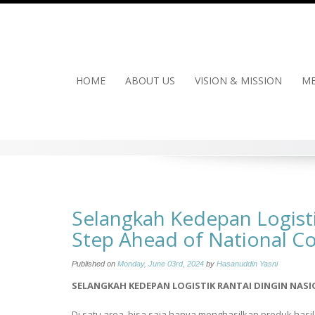
Skip
to
content
HOME
ABOUT US
VISION & MISSION
ME
Selangkah Kedepan Logisti
Step Ahead of National Co
Published on
Monday, June 03rd, 2024
by
Hasanuddin Yasni
SELANGKAH KEDEPAN LOGISTIK RANTAI DINGIN NAS
Di satu area, bisa saja hanya menghasilkan produk hasi