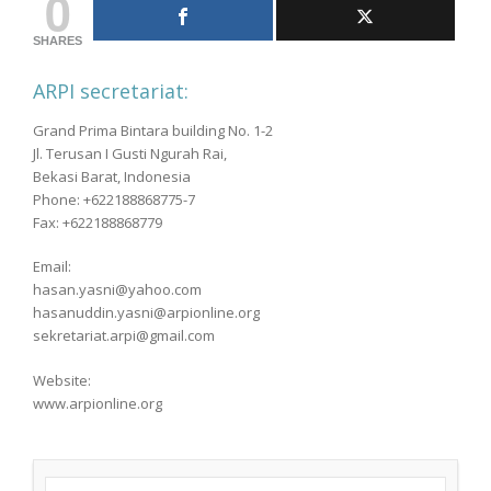
0
SHARES
ARPI secretariat:
Grand Prima Bintara building No. 1-2
Jl. Terusan I Gusti Ngurah Rai,
Bekasi Barat, Indonesia
Phone: +622188868775-7
Fax: +622188868779
Email:
hasan.yasni@yahoo.com
hasanuddin.yasni@arpionline.org
sekretariat.arpi@gmail.com
Website:
www.arpionline.org