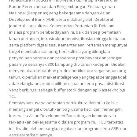
Horticulture Products in Indonesia. FGD ini diprakarsai oleh
Badan Perencanaan dan Pengembangan Pembangunan
Nasional (Bappenas) yang bekerjasama dengan Asian
Development Bank (ADB) serta didukung oleh Direktorat
Jenderal Hortikultura, Kementerian Pertanian RI. Didalam
inisiasi program pemberdayaan ini, baik dari segi pemetaan
lahan pertanian, infrastruktur pendistribusian hingga ke pasar,
serta platform digitalisasi, Kementeriaan Pertanian mempunyai
target membuka kampung hortikultura yang dilengkap
penyediaan sarana dan prasarana post havest dan jaringan
pasarnya sebanyak 300 kampung di 5 tahun kedepan. Didalam
menyediakan kebutuhan produk hortikultura segar sepanjang
tahun, diperlukan market intelligence yang tepat sehingga tidak
ada kelangkaan produk pilihan di pasar serta pusat distribusi
yang berfungsi sebagai buffer stock dengan aplikasi teknologi
TCL.
Pembiayaan usaha pertanian hortikultura dari hulu ke hilir
memang sangat dibutuhkan bagi usaha kecil dan menengah,
karena itu Asian Development Bank dengan kementerain
terkait akan bekerjasama didalam program ini. FGD terbatas
ini dihadiri oleh pemangku regulasi dan program serta ARPI dan
asosiasi terkait lainnya.