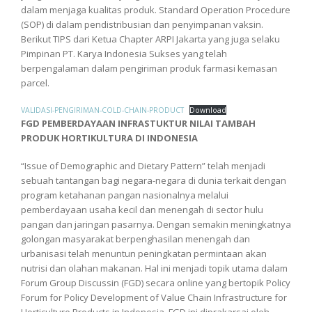
dalam menjaga kualitas produk. Standard Operation Procedure
(SOP) di dalam pendistribusian dan penyimpanan vaksin.
Berikut TIPS dari Ketua Chapter ARPI Jakarta yang juga selaku
Pimpinan PT. Karya Indonesia Sukses yang telah
berpengalaman dalam pengiriman produk farmasi kemasan
parcel.
VALIDASI-PENGIRIMAN-COLD-CHAIN-PRODUCT
Download
FGD PEMBERDAYAAN INFRASTUKTUR NILAI TAMBAH
PRODUK HORTIKULTURA DI INDONESIA
“Issue of Demographic and Dietary Pattern” telah menjadi
sebuah tantangan bagi negara-negara di dunia terkait dengan
program ketahanan pangan nasionalnya melalui
pemberdayaan usaha kecil dan menengah di sector hulu
pangan dan jaringan pasarnya. Dengan semakin meningkatnya
golongan masyarakat berpenghasilan menengah dan
urbanisasi telah menuntun peningkatan permintaan akan
nutrisi dan olahan makanan. Hal ini menjadi topik utama dalam
Forum Group Discussin (FGD) secara online yang bertopik Policy
Forum for Policy Development of Value Chain Infrastructure for