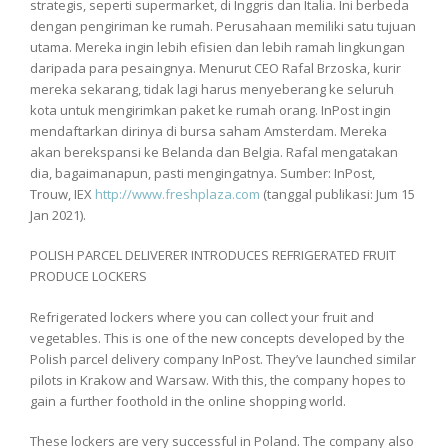
strategis, seperti supermarket, di Inggris dan Italia. Ini berbeda
dengan pengiriman ke rumah. Perusahaan memiliki satu tujuan
utama. Mereka ingin lebih efisien dan lebih ramah lingkungan
daripada para pesaingnya. Menurut CEO Rafal Brzoska, kurir
mereka sekarang, tidak lagi harus menyeberang ke seluruh
kota untuk mengirimkan paket ke rumah orang. InPost ingin
mendaftarkan dirinya di bursa saham Amsterdam. Mereka
akan berekspansi ke Belanda dan Belgia. Rafal mengatakan
dia, bagaimanapun, pasti mengingatnya. Sumber: InPost,
Trouw, IEX
http://www.freshplaza.com
(tanggal publikasi: Jum 15
Jan 2021).
POLISH PARCEL DELIVERER INTRODUCES REFRIGERATED FRUIT
PRODUCE LOCKERS
Refrigerated lockers where you can collect your fruit and
vegetables. This is one of the new concepts developed by the
Polish parcel delivery company InPost. They’ve launched similar
pilots in Krakow and Warsaw. With this, the company hopes to
gain a further foothold in the online shopping world.
These lockers are very successful in Poland. The company also