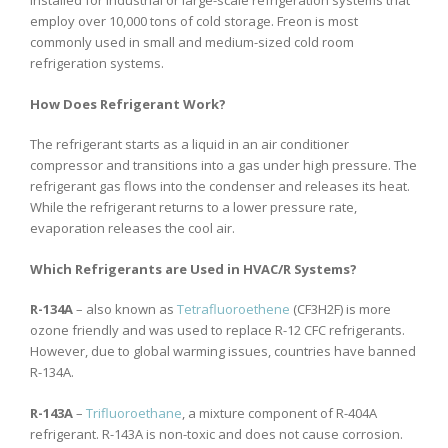
installed for industrial or large-scale refrigeration systems that
employ over 10,000 tons of cold storage. Freon is most
commonly used in small and medium-sized cold room
refrigeration systems.
How Does Refrigerant Work?
The refrigerant starts as a liquid in an air conditioner
compressor and transitions into a gas under high pressure. The
refrigerant gas flows into the condenser and releases its heat.
While the refrigerant returns to a lower pressure rate,
evaporation releases the cool air.
Which Refrigerants are Used in HVAC/R Systems?
R-134A
– also known as
Tetrafluoroethene
(CF3H2F) is more
ozone friendly and was used to replace R-12 CFC refrigerants.
However, due to global warming issues, countries have banned
R-134A.
R-143A
–
Trifluoroethane
, a mixture component of R-404A
refrigerant. R-143A is non-toxic and does not cause corrosion.