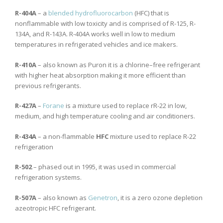
R-404A
– a
blended hydrofluorocarbon
(HFC) that is
nonflammable with low toxicity and is comprised of R-125, R-
134A, and R-143A. R-404A works well in low to medium
temperatures in refrigerated vehicles and ice makers.
R-410A
– also known as Puron it is a chlorine–free refrigerant
with higher heat absorption making it more efficient than
previous refrigerants.
R-427A
–
Forane
is a mixture used to replace rR-22 in low,
medium, and high temperature cooling and air conditioners.
R-434A
– a non-flammable
HFC
mixture used to replace R-22
refrigeration
R-502
– phased out in 1995, it was used in commercial
refrigeration systems.
R-507A
– also known as
Genetron
, it is a zero ozone depletion
azeotropic HFC refrigerant.