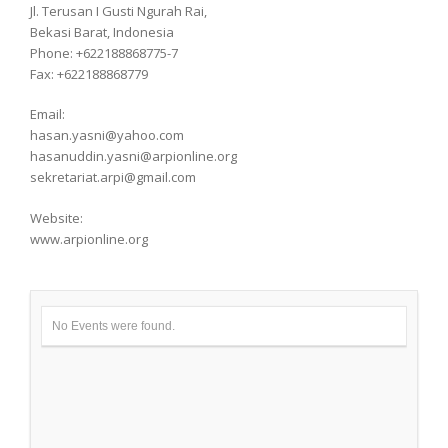
Jl. Terusan I Gusti Ngurah Rai,
Bekasi Barat, Indonesia
Phone: +622188868775-7
Fax: +622188868779
Email:
hasan.yasni@yahoo.com
hasanuddin.yasni@arpionline.org
sekretariat.arpi@gmail.com
Website:
www.arpionline.org
No Events were found.