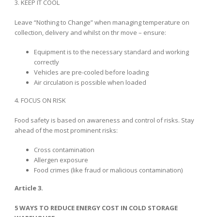
3. KEEP IT COOL
Leave “Nothing to Change” when managing temperature on
collection, delivery and whilst on thr move – ensure:
Equipment is to the necessary standard and working
correctly
Vehicles are pre-cooled before loading
Air circulation is possible when loaded
4. FOCUS ON RISK
Food safety is based on awareness and control of risks. Stay
ahead of the most prominent risks:
Cross contamination
Allergen exposure
Food crimes (like fraud or malicious contamination)
Article 3.
5 WAYS TO REDUCE ENERGY COST IN COLD STORAGE