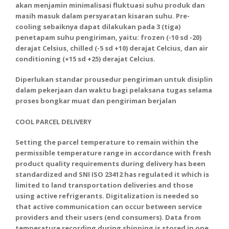
akan menjamin minimalisasi fluktuasi suhu produk dan
masih masuk dalam persyaratan kisaran suhu. Pre-
cooling sebaiknya dapat dilakukan pada 3 (tiga)
penetapam suhu pengiriman, yaitu: frozen (-10 sd -20)
derajat Celsius, chilled (-5 sd +10) derajat Celcius, dan air
conditioning (+15 sd +25) derajat Celcius.
Diperlukan standar prousedur pengiriman untuk disiplin
dalam pekerjaan dan waktu bagi pelaksana tugas selama
proses bongkar muat dan pengiriman berjalan
COOL PARCEL DELIVERY
Setting the parcel temperature to remain within the
permissible temperature range in accordance with fresh
product quality requirements during delivery has been
standardized and SNI ISO 23412 has regulated it which is
limited to land transportation deliveries and those
using active refrigerants. Digitalization is needed so
that active communication can occur between service
providers and their users (end consumers). Data from
temperature recording during shipping is stored in one