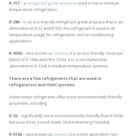
R-717
– a
refrigerant grade ammonia
used in low to medium
temperature refrigeration.
R-290
– is an eco-friendly refrigerant grade propane that is an
alternative to R-22 and R-502, this refrigerant is used in all
temperature usage for refrigeration and air-conditioning
applications.
R-450A
– also known as
Solstice
, it is an eco-friendly Zeotropic
blend of R-134A and HFO-1234z. It is a non-flammable
alternative to R-134A in medium temperature systems.
There are a few refrigerants that are used in
refrigerators and HVAC systems.
Some newer refrigerants offer more environmentally friendly
properties, including
R-32
– significantly more environmentally friendly than R-410A
because it has a much lower Global Warming Potential.
R-513A
– also known as
Opteon
, it is a next generation non-