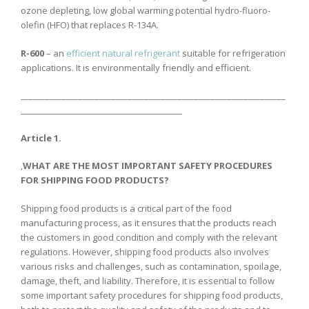
ozone depleting, low global warming potential hydro-fluoro-
olefin (HFO) that replaces R-134A.
R-600
– an
efficient natural refrigerant
suitable for refrigeration
applications. It is environmentally friendly and efficient.
________________________________________________________________
_______________________________________
Article 1.
,
WHAT ARE THE MOST IMPORTANT SAFETY PROCEDURES
FOR SHIPPING FOOD PRODUCTS?
Shipping food products is a critical part of the food
manufacturing process, as it ensures that the products reach
the customers in good condition and comply with the relevant
regulations. However, shipping food products also involves
various risks and challenges, such as contamination, spoilage,
damage, theft, and liability. Therefore, it is essential to follow
some important safety procedures for shipping food products,