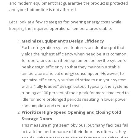
and modern equipment that guarantee the product is protected
and your bottom line is not affected.
Let’s look at a few strategies for lowering energy costs while
keeping the required operational temperatures stable:
Maximize Equipment’s Design Efficiency
Each refrigeration system features an ideal output that
yields the highest efficiency when need be. It is common
for operators to run their equipment below the system’s
peak design efficiency so that they maintain a stable
temperature and cut energy consumption. However, to
optimize efficiency, you should strive to run your system
with a “fully loaded” design output. Typically, the systems
running at 100 percent of their peak for more time tend to
idle for more prolonged periods resulting in lower power
consumption and reduced costs.
Prioritize High-Speed Opening and Closing Cold
Storage Doors
This measure might seem obvious, but many facilities fail
to track the performance of their doors as often as they
should. When it comes to design features, you should go