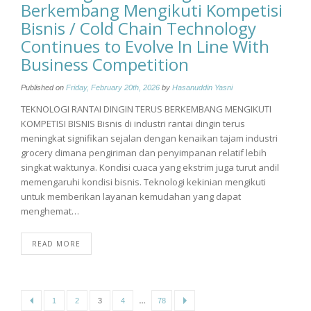
Berkembang Mengikuti Kompetisi
Bisnis / Cold Chain Technology
Continues to Evolve In Line With
Business Competition
Published on
Friday, February 20th, 2026
by
Hasanuddin Yasni
TEKNOLOGI RANTAI DINGIN TERUS BERKEMBANG MENGIKUTI
KOMPETISI BISNIS Bisnis di industri rantai dingin terus
meningkat signifikan sejalan dengan kenaikan tajam industri
grocery dimana pengiriman dan penyimpanan relatif lebih
singkat waktunya. Kondisi cuaca yang ekstrim juga turut andil
memengaruhi kondisi bisnis. Teknologi kekinian mengikuti
untuk memberikan layanan kemudahan yang dapat
menghemat…
READ MORE
Posts
…
1
2
3
4
78