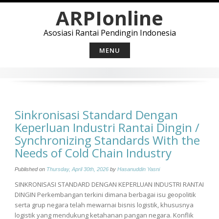
Skip
ARPIonline
to
content
Asosiasi Rantai Pendingin Indonesia
MENU
Sinkronisasi Standard Dengan
Keperluan Industri Rantai Dingin /
Synchronizing Standards With the
Needs of Cold Chain Industry
Published on
Thursday, April 30th, 2026
by
Hasanuddin Yasni
SINKRONISASI STANDARD DENGAN KEPERLUAN INDUSTRI RANTAI
DINGIN Perkembangan terkini dimana berbagai isu geopolitik
serta grup negara telah mewarnai bisnis logistik, khususnya
logistik yang mendukung ketahanan pangan negara. Konflik