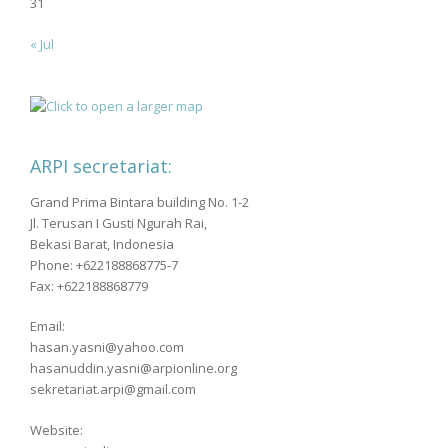
31
« Jul
ARPI secretariat:
Grand Prima Bintara building No. 1-2
Jl. Terusan I Gusti Ngurah Rai,
Bekasi Barat, Indonesia
Phone: +622188868775-7
Fax: +622188868779
Email:
hasan.yasni@yahoo.com
hasanuddin.yasni@arpionline.org
sekretariat.arpi@gmail.com
Website: