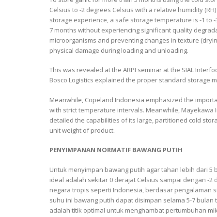
Celsius to -2 degrees Celsius with a relative humidity (RH
storage experience, a safe storage temperature is -1 to -3
7 months without experiencing significant quality degradat
microorganisms and preventing changes in texture (drying
physical damage during loading and unloading.
This was revealed at the ARPI seminar at the SIAL Inter
Bosco Logistics explained the proper standard storage me
Meanwhile, Copeland Indonesia emphasized the importan
with strict temperature intervals. Meanwhile, Mayekawa I
detailed the capabilities of its large, partitioned cold s
unit weight of product.
PENYIMPANAN NORMATIF BAWANG PUTIH
Untuk menyimpan bawang putih agar tahan lebih dari 5
ideal adalah sekitar 0 derajat Celsius sampai dengan -2 
negara tropis seperti Indonesia, berdasar pengalaman s
suhu ini bawang putih dapat disimpan selama 5-7 bulan 
adalah titik optimal untuk menghambat pertumbuhan mi