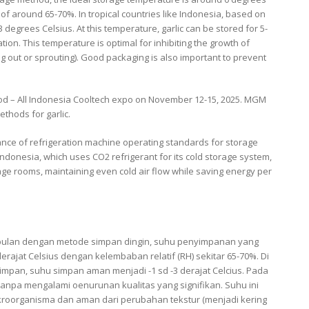
) of around 65-70%. In tropical countries like Indonesia, based on
 degrees Celsius. At this temperature, garlic can be stored for 5-
ion. This temperature is optimal for inhibiting the growth of
 out or sprouting). Good packaging is also important to prevent
food – All Indonesia Cooltech expo on November 12-15, 2025. MGM
thods for garlic.
ce of refrigeration machine operating standards for storage
ndonesia, which uses CO2 refrigerant for its cold storage system,
torage rooms, maintaining even cold air flow while saving energy per
 bulan dengan metode simpan dingin, suhu penyimpanan yang
derajat Celsius dengan kelembaban relatif (RH) sekitar 65-70%. Di
impan, suhu simpan aman menjadi -1 sd -3 derajat Celcius. Pada
tanpa mengalami oenurunan kualitas yang signifikan. Suhu ini
kroorganisma dan aman dari perubahan tekstur (menjadi kering