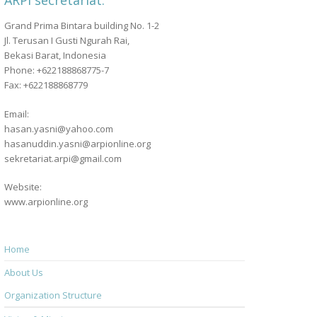
ARPI secretariat:
Grand Prima Bintara building No. 1-2
Jl. Terusan I Gusti Ngurah Rai,
Bekasi Barat, Indonesia
Phone: +622188868775-7
Fax: +622188868779
Email:
hasan.yasni@yahoo.com
hasanuddin.yasni@arpionline.org
sekretariat.arpi@gmail.com
Website:
www.arpionline.org
Home
About Us
Organization Structure