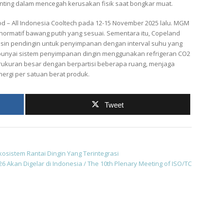
ting dalam mencegah kerusakan fisik saat bongkar muat.
ood – All Indonesia Cooltech pada 12-15 November 2025 lalu. MGM
normatif bawang putih yang sesuai. Sementara itu, Copeland
sin pendingin untuk penyimpanan dengan interval suhu yang
punyai sistem penyimpanan dingin menggunakan refrigeran CO2
ukuran besar dengan berpartisi beberapa ruang, menjaga
nergi per satuan berat produk.
Tweet
kosistem Rantai Dingin Yang Terintegrasi
6 Akan Digelar di Indonesia / The 10th Plenary Meeting of ISO/TC