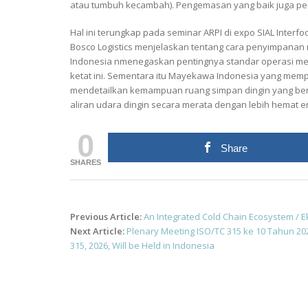
atau tumbuh kecambah). Pengemasan yang baik juga pen
Hal ini terungkap pada seminar ARPI di expo SIAL Interf
Bosco Logistics menjelaskan tentang cara penyimpanan 
Indonesia nmenegaskan pentingnya standar operasi me
ketat ini. Sementara itu Mayekawa Indonesia yang mem
mendetailkan kemampuan ruang simpan dingin yang ber
aliran udara dingin secara merata dengan lebih hemat e
0
Share
SHARES
Post
Previous Article:
An Integrated Cold Chain Ecosystem / E
navigation
Next Article:
Plenary Meeting ISO/TC 315 ke 10 Tahun 202
315, 2026, Will be Held in Indonesia