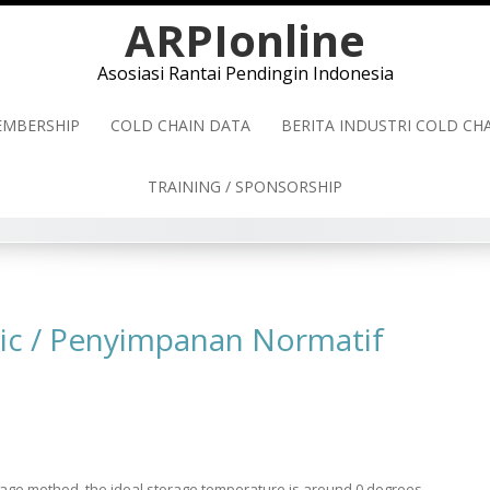
ARPIonline
Asosiasi Rantai Pendingin Indonesia
MBERSHIP
COLD CHAIN DATA
BERITA INDUSTRI COLD C
TRAINING / SPONSORSHIP
lic / Penyimpanan Normatif
orage method, the ideal storage temperature is around 0 degrees