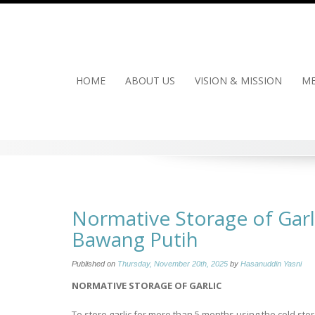
Skip
to
content
HOME
ABOUT US
VISION & MISSION
ME
Normative Storage of Gar
Bawang Putih
Published on
Thursday, November 20th, 2025
by
Hasanuddin Yasni
NORMATIVE STORAGE OF GARLIC
To store garlic for more than 5 months using the cold st