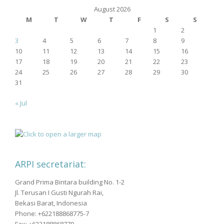
August 2026
M
T
W
T
F
S
S
1
2
3
4
5
6
7
8
9
10
11
12
13
14
15
16
17
18
19
20
21
22
23
24
25
26
27
28
29
30
31
« Jul
ARPI secretariat:
Grand Prima Bintara building No. 1-2
Jl. Terusan I Gusti Ngurah Rai,
Bekasi Barat, Indonesia
Phone: +622188868775-7
Fax: +622188868779