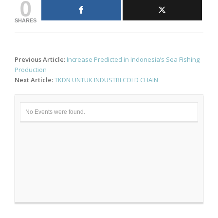
0
SHARES
Post
Previous Article:
Increase Predicted in Indonesia’s Sea Fishing
navigation
Production
Next Article:
TKDN UNTUK INDUSTRI COLD CHAIN
No Events were found.