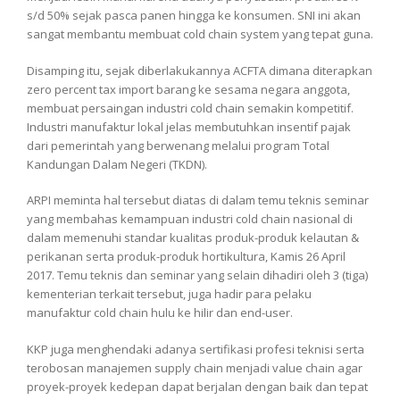
s/d 50% sejak pasca panen hingga ke konsumen. SNI ini akan
sangat membantu membuat cold chain system yang tepat guna.
Disamping itu, sejak diberlakukannya ACFTA dimana diterapkan
zero percent tax import barang ke sesama negara anggota,
membuat persaingan industri cold chain semakin kompetitif.
Industri manufaktur lokal jelas membutuhkan insentif pajak
dari pemerintah yang berwenang melalui program Total
Kandungan Dalam Negeri (TKDN).
ARPI meminta hal tersebut diatas di dalam temu teknis seminar
yang membahas kemampuan industri cold chain nasional di
dalam memenuhi standar kualitas produk-produk kelautan &
perikanan serta produk-produk hortikultura, Kamis 26 April
2017. Temu teknis dan seminar yang selain dihadiri oleh 3 (tiga)
kementerian terkait tersebut, juga hadir para pelaku
manufaktur cold chain hulu ke hilir dan end-user.
KKP juga menghendaki adanya sertifikasi profesi teknisi serta
terobosan manajemen supply chain menjadi value chain agar
proyek-proyek kedepan dapat berjalan dengan baik dan tepat