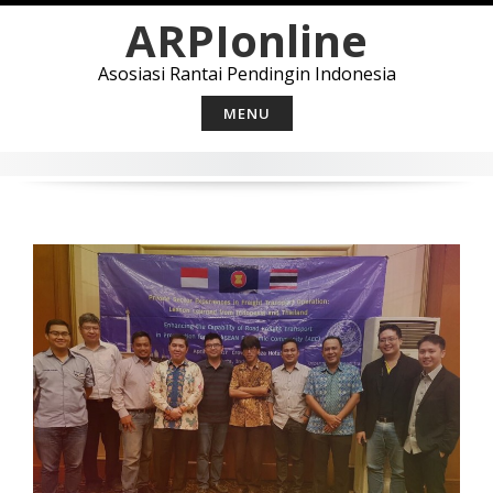
Skip
ARPIonline
to
content
Asosiasi Rantai Pendingin Indonesia
MENU