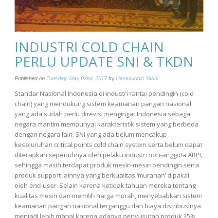
INDUSTRI COLD CHAIN
PERLU UPDATE SNI & TKDN
Published on
Tuesday, May 02nd, 2017
by
Hasanuddin Yasni
Standar Nasional Indonesia di industri rantai pendingin (cold
chain) yang mendukung sistem keamanan pangan nasional
yang ada sudah perlu direvisi mengingat Indonesia sebagai
negara maritim mempunyai karakteristik sistem yang berbeda
dengan negara lain. SNI yang ada belum mencakup
keseluruhan critical points cold chain system serta belum dapat
diterapkan sepenuhnya oleh pelaku industri non-anggota ARPI,
sehingga masih terdapat produk mesin-mesin pendingin serta
produk support lainnya yang berkualitas ‘murahan’ dipakai
oleh end-user. Selain karena ketidak tahuan mereka tentang
kualitas mesin dan memilih harga murah, menyebabkan sistem
keamanan pangan nasional terganggu dan biaya distribusinya
menjadi lebih mahal karena adanya penyusutan produk 35%