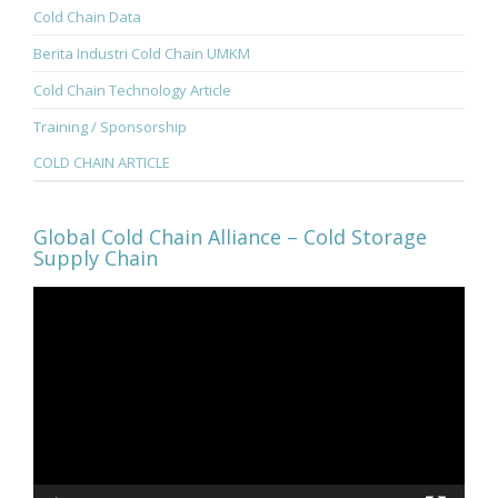
Cold Chain Data
Berita Industri Cold Chain UMKM
Cold Chain Technology Article
Training / Sponsorship
COLD CHAIN ARTICLE
Global Cold Chain Alliance – Cold Storage
Supply Chain
Video
Player