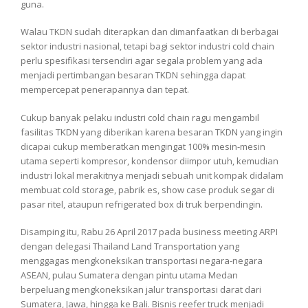
guna.
Walau TKDN sudah diterapkan dan dimanfaatkan di berbagai
sektor industri nasional, tetapi bagi sektor industri cold chain
perlu spesifikasi tersendiri agar segala problem yang ada
menjadi pertimbangan besaran TKDN sehingga dapat
mempercepat penerapannya dan tepat.
Cukup banyak pelaku industri cold chain ragu mengambil
fasilitas TKDN yang diberikan karena besaran TKDN yang ingin
dicapai cukup memberatkan mengingat 100% mesin-mesin
utama seperti kompresor, kondensor diimpor utuh, kemudian
industri lokal merakitnya menjadi sebuah unit kompak didalam
membuat cold storage, pabrik es, show case produk segar di
pasar ritel, ataupun refrigerated box di truk berpendingin.
Disamping itu, Rabu 26 April 2017 pada business meeting ARPI
dengan delegasi Thailand Land Transportation yang
menggagas mengkoneksikan transportasi negara-negara
ASEAN, pulau Sumatera dengan pintu utama Medan
berpeluang mengkoneksikan jalur transportasi darat dari
Sumatera, Jawa, hingga ke Bali. Bisnis reefer truck menjadi