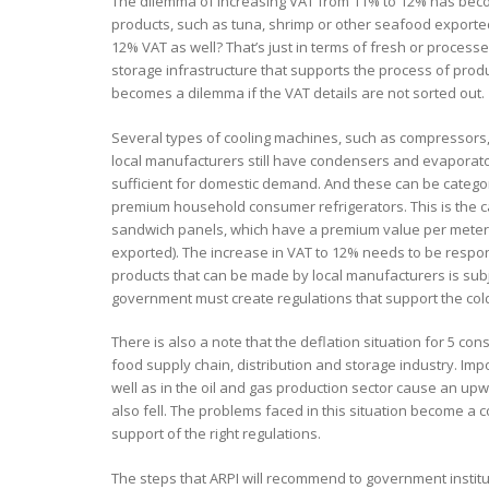
The dilemma of increasing VAT from 11% to 12% has beco
products, such as tuna, shrimp or other seafood exported
12% VAT as well? That’s just in terms of fresh or process
storage infrastructure that supports the process of produ
becomes a dilemma if the VAT details are not sorted out.
Several types of cooling machines, such as compressors, c
local manufacturers still have condensers and evaporato
sufficient for domestic demand. And these can be cate
premium household consumer refrigerators. This is the c
sandwich panels, which have a premium value per meter. T
exported). The increase in VAT to 12% needs to be respond
products that can be made by local manufacturers is sub
government must create regulations that support the cold 
There is also a note that the deflation situation for 5 
food supply chain, distribution and storage industry. Imp
well as in the oil and gas production sector cause an up
also fell. The problems faced in this situation become a c
support of the right regulations.
The steps that ARPI will recommend to government institu