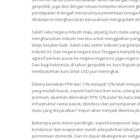
geopolitik, juga diisi dengan situasi kompetisi ekonomi
pendapatan di tengah menurunnya permintaan tenaga k
dihadapi ini mengharuskan perusahaan mengupdate stra
Salah satu negara industri maju, Jepang, kurs mata uang 
mengharuskan industri mereka untuk menggiatkan pangsa
tetap berjalan baik. Salah satu sektor industri yang 
industri ini. Dan negara-negara Asia Tenggara menjadi 
agresif perluas pasar ke negara-negara ini, juga negara
Dan bagi Indonesia, di tahun geopolitik ini, kurs Rupi
membutuhkan kurs dolar USD pun meningkat.
Dilema kenaikan PPN dari 11% menjadi 12% telah menjadi
yang mudah busuk, seperti hasil laut ikan tuna, udang 
premium, akankah dikenakan PPN 12% pula? Itu baru da
infrastruktur rantai pasok, distribusi dan penyimpanan
mutu yang disyaratkan? Inipun akan menjadi dilemma jika 
Beberapa jenis mesin pendingin, seperti kompresor dapa
kondensor dan evaporator masih ada pabrikan lokal 
permintaan domestik. Dan ini dapat dikategorikan sebga