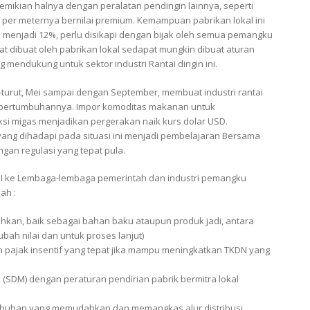
emikian halnya dengan peralatan pendingin lainnya, seperti
g per meternya bernilai premium. Kemampuan pabrikan lokal ini
 menjadi 12%, perlu disikapi dengan bijak oleh semua pemangku
pat dibuat oleh pabrikan lokal sedapat mungkin dibuat aturan
 mendukung untuk sektor industri Rantai dingin ini.
ut-turut, Mei sampai dengan September, membuat industri rantai
 pertumbuhannya. Impor komoditas makanan untuk
ksi migas menjadikan pergerakan naik kurs dolar USD.
yang dihadapi pada situasi ini menjadi pembelajaran Bersama
gan regulasi yang tepat pula.
I ke Lembaga-lembaga pemerintah dan industri pemangku
ah :
hkan, baik sebagai bahan baku ataupun produk jadi, antara
bah nilai dan untuk proses lanjut)
pajak insentif yang tepat jika mampu meningkatkan TKDN yang
DM) dengan peraturan pendirian pabrik bermitra lokal
labuhan yang memudahkan dan memangkas alur distribusi