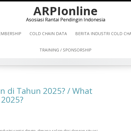
ARPIonline
Asosiasi Rantai Pendingin Indonesia
MBERSHIP
COLD CHAIN DATA
BERITA INDUSTRI COLD C
TRAINING / SPONSORSHIP
an di Tahun 2025? / What
 2025?
ustri rantai dingin, dimana selain diisi dengan situasi