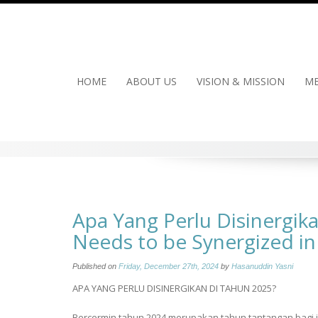
Skip
to
content
HOME
ABOUT US
VISION & MISSION
ME
Apa Yang Perlu Disinergik
Needs to be Synergized in
Published on
Friday, December 27th, 2024
by
Hasanuddin Yasni
APA YANG PERLU DISINERGIKAN DI TAHUN 2025?
Bercermin tahun 2024 merupakan tahun tantangan bagi ind