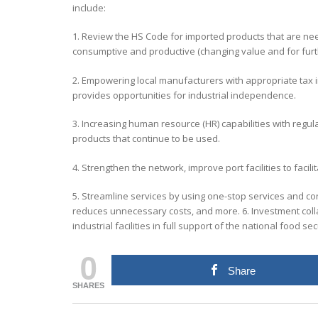
include:
1. Review the HS Code for imported products that are ne
consumptive and productive (changing value and for furt
2. Empowering local manufacturers with appropriate tax i
provides opportunities for industrial independence.
3. Increasing human resource (HR) capabilities with regula
products that continue to be used.
4. Strengthen the network, improve port facilities to facil
5. Streamline services by using one-stop services and con
reduces unnecessary costs, and more. 6. Investment colla
industrial facilities in full support of the national food se
0
Share
SHARES