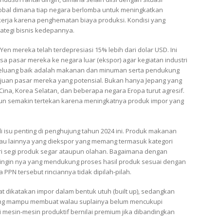
 global dimana tiap negara berlomba untuk meningkatkan
erja karena penghematan biaya produksi. Kondisi yang
tegi bisnis kedepannya.
Yen mereka telah terdepresiasi 15% lebih dari dolar USD. Ini
 pasar mereka ke negara luar (ekspor) agar kegiatan industri
berpeluang baik adalah makanan dan minuman serta pendukung
tujuan pasar mereka yang potensial. Bukan hanya Jepang yang
 Cina, Korea Selatan, dan beberapa negara Eropa turut agresif.
ah pun semakin tertekan karena meningkatnya produk impor yang
 isu penting di penghujung tahun 2024 ini. Produk makanan
atau lainnya yang diekspor yang memang termasuk kategori
ri segi produk segar ataupun olahan. Bagaimana dengan
 dingin nya yang mendukung proses hasil produk sesuai dengan
PPN tersebut rinciannya tidak dipilah-pilah.
t dikatakan impor dalam bentuk utuh (built up), sedangkan
yang mampu membuat walau suplainya belum mencukupi
i mesin-mesin produktif bernilai premium jika dibandingkan