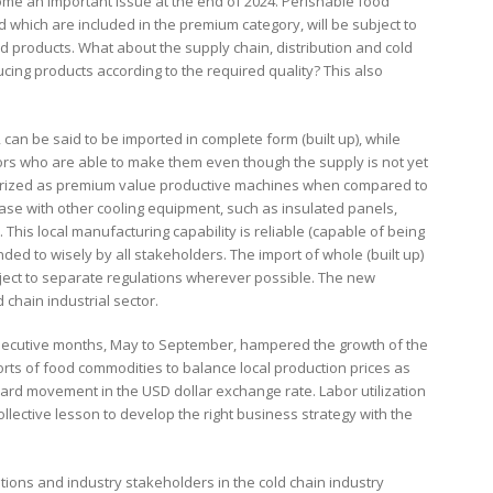
me an important issue at the end of 2024. Perishable food
 which are included in the premium category, will be subject to
ed products. What about the supply chain, distribution and cold
cing products according to the required quality? This also
an be said to be imported in complete form (built up), while
rs who are able to make them even though the supply is not yet
gorized as premium value productive machines when compared to
ase with other cooling equipment, such as insulated panels,
his local manufacturing capability is reliable (capable of being
ed to wisely by all stakeholders. The import of whole (built up)
ject to separate regulations wherever possible. The new
chain industrial sector.
consecutive months, May to September, hampered the growth of the
orts of food commodities to balance local production prices as
ward movement in the USD dollar exchange rate. Labor utilization
ollective lesson to develop the right business strategy with the
tions and industry stakeholders in the cold chain industry