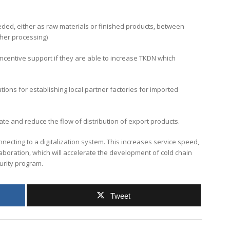
eded, either as raw materials or finished products, between
her processing)
ncentive support if they are able to increase TKDN which
tions for establishing local partner factories for imported
itate and reduce the flow of distribution of export products.
necting to a digitalization system. This increases service speed,
boration, which will accelerate the development of cold chain
curity program.
Tweet