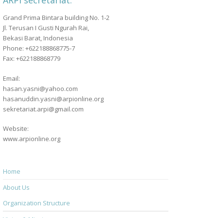
ARPI secretariat:
Grand Prima Bintara building No. 1-2
Jl. Terusan I Gusti Ngurah Rai,
Bekasi Barat, Indonesia
Phone: +622188868775-7
Fax: +622188868779
Email:
hasan.yasni@yahoo.com
hasanuddin.yasni@arpionline.org
sekretariat.arpi@gmail.com
Website:
www.arpionline.org
Home
About Us
Organization Structure