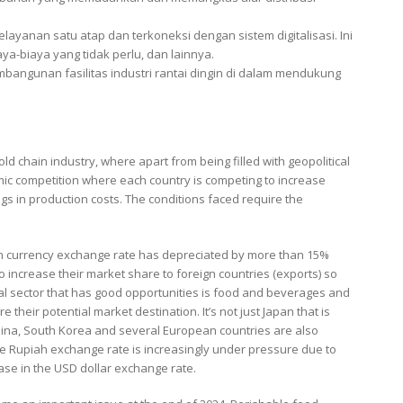
anan satu atap dan terkoneksi dengan sistem digitalisasi. Ini
a-biaya yang tidak perlu, dan lainnya.
bangunan fasilitas industri rantai dingin di dalam mendukung
old chain industry, where apart from being filled with geopolitical
onomic competition where each country is competing to increase
s in production costs. The conditions faced require the
Yen currency exchange rate has depreciated by more than 15%
o increase their market share to foreign countries (exports) so
trial sector that has good opportunities is food and beverages and
their potential market destination. It’s not just Japan that is
China, South Korea and several European countries are also
 the Rupiah exchange rate is increasingly under pressure due to
ase in the USD dollar exchange rate.