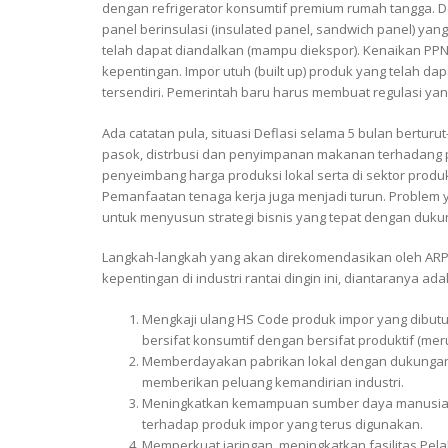
dengan refrigerator konsumtif premium rumah tangga. D
panel berinsulasi (insulated panel, sandwich panel) yan
telah dapat diandalkan (mampu diekspor). Kenaikan PPN
kepentingan. Impor utuh (built up) produk yang telah da
tersendiri. Pemerintah baru harus membuat regulasi yang
Ada catatan pula, situasi Deflasi selama 5 bulan bertur
pasok, distrbusi dan penyimpanan makanan terhadang
penyeimbang harga produksi lokal serta di sektor produ
Pemanfaatan tenaga kerja juga menjadi turun. Problem 
untuk menyusun strategi bisnis yang tepat dengan dukun
Langkah-langkah yang akan direkomendasikan oleh ARP
kepentingan di industri rantai dingin ini, diantaranya adal
Mengkaji ulang HS Code produk impor yang dibutu
bersifat konsumtif dengan bersifat produktif (meru
Memberdayakan pabrikan lokal dengan dukungan 
memberikan peluang kemandirian industri.
Meningkatkan kemampuan sumber daya manusia (S
terhadap produk impor yang terus digunakan.
Memperkuat jaringan, meningkatkan fasilitas Pe