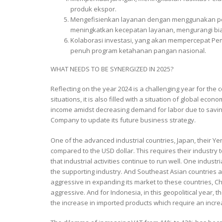
produk ekspor.
Mengefisienkan layanan dengan menggunakan pelay
meningkatkan kecepatan layanan, mengurangi biay
Kolaborasi investasi, yang akan mempercepat Pem
penuh program ketahanan pangan nasional.
WHAT NEEDS TO BE SYNERGIZED IN 2025?
Reflecting on the year 2024 is a challenging year for the c
situations, it is also filled with a situation of global ec
income amidst decreasing demand for labor due to saving
Company to update its future business strategy.
One of the advanced industrial countries, Japan, their 
compared to the USD dollar. This requires their industry t
that industrial activities continue to run well. One indus
the supporting industry. And Southeast Asian countries are 
aggressive in expanding its market to these countries, 
aggressive. And for Indonesia, in this geopolitical year,
the increase in imported products which require an incre